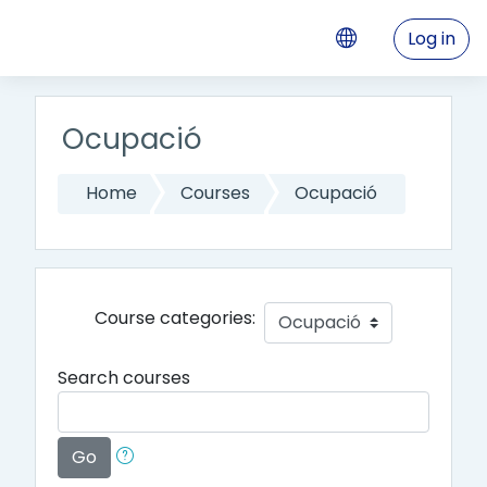
Skip to main content
Log in
Ocupació
Home
Courses
Ocupació
Course categories:
Search courses
Go