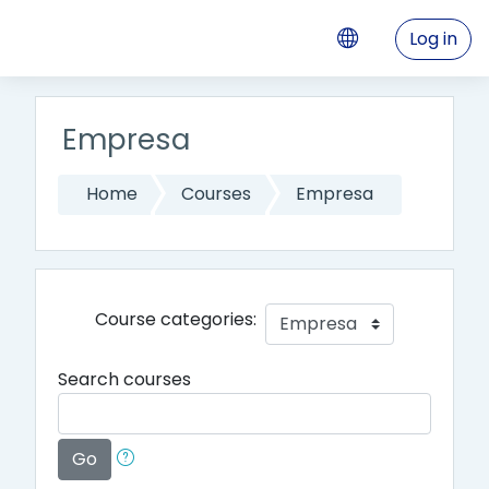
Skip to main content
Log in
Empresa
Home
Courses
Empresa
Course categories:
Search courses
Go